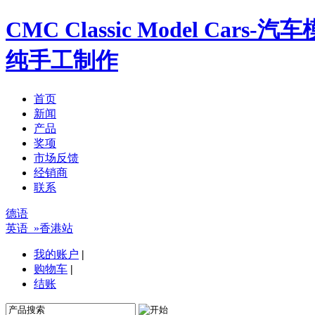
CMC Classic Model Ca
纯手工制作
首页
新闻
产品
奖项
市场反馈
经销商
联系
德语
英语
»香港站
我的账户
|
购物车
|
结账