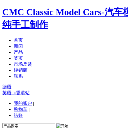
CMC Classic Model Ca
纯手工制作
首页
新闻
产品
奖项
市场反馈
经销商
联系
德语
英语
»香港站
我的账户
|
购物车
|
结账