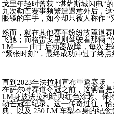
戈里年轻时曾获 “堪萨斯城闪电”
九次勒芒赛事频繁遭遇意外后，这
眼镜的车手，如今却只被人称作 “
然而，就在其他赛车纷纷故障退赛
飞驰；而格雷戈里则驾驶着那辆 “伤痕
LM—— 由于启动器故障，每次
“紧张时刻”，最终成功冲过了终点
直到2023年法拉利宣布重返赛场。
在萨尔特赛道夺冠之前，这辆曾是法
LM身披法拉利经典红色涂装、保持
勒芒冠军纪录。这一传奇过往，恰好
典、以及 250 LM 车型本身的