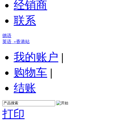
经销商
联系
德语
英语
»香港站
我的账户
|
购物车
|
结账
打印