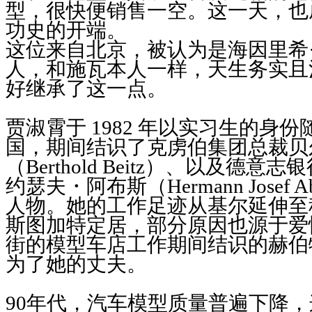
型，很快便销售一空。这一天，也成
功史的开端。
这位来自北京，被认为是海因里希
人，和施瓦本人一样，天生务实且
好继承了这一点。
贾淑霄于 1982 年以实习生的身
国，期间结识了克虏伯集团总裁贝
（Berthold Beitz）、以及德
约瑟夫・阿布斯（Hermann Josef
人物。她的工作足迹从基尔延伸至
斯图加特定居，部分原因也源于爱
街的模型车店工作期间结识的赫伯
为了她的丈夫。
90年代，汽车模型质量普遍下降