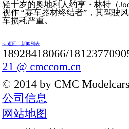
轻十岁的奥地利人约亨・林特（Joche
视作 “赛车器材终结者”，其驾驶
车损耗严重。
<- 返回：新闻列表
18928418066/1812377090
21 @ cmccom.cn
© 2014 by CMC Modelcar
公司信息
网站地图