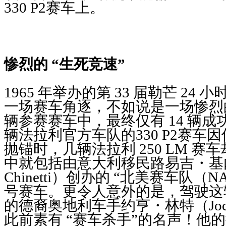
330 P2赛车上。
惨烈的 “生死竞速”
1965 年举办的第 33 届勒芒 24
一场赛车角逐，不如说是一场惨烈的 
辆参赛赛车中，最终仅有 14 辆
辆法拉利官方车队的330 P2赛车
抛锚时，几辆法拉利 250 LM 
中就包括由意大利移民路易吉・基内蒂
Chinetti）创办的 “北美赛车队（N
号赛车。更令人意外的是，驾驶这辆
的德裔奥地利车手约亨・林特（Joche
此前素有 “赛车杀手”的名声！他