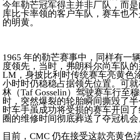
今年勒芒冠军得主并非厂队，而是由
库比卡率领的客户车队，赛车也不
的明黄。
1965 年的勒芒赛事中，同样有一辆
度领先，当时，弗朗科尔尚车队的那
LM，身披比利时传统赛车亮黄色
小时时仍稳稳占据领先位置。可就
林（Taf Gosselin）驾驶赛车
时，突然爆裂的轮胎瞬间撕毁了半
时车手虽成功将受损的赛车开回了
圈的维修时间彻底葬送了夺冠机会
目前，CMC 仍在接受这款亮黄色法拉