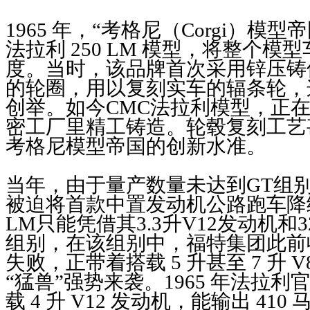
1965 年，“考格尼（Corgi）模
法拉利 250 LM 模型，将整个
度。当时，该品牌首次采用锌压铸
的轮圈，用以复刻实车的辐条轮，
创举。如今CMC法拉利模型，正
密工厂里精工铸造。轮毂复刻工艺甚
考格尼模型帝国的创新水准。
当年，由于量产数量未达到GT组
被迫将首款中置发动机公路跑车降级
LM只能凭借其3.3升V12发动机和
组别，在该组别中，福特集团此前
失败，正带着搭载 5 升甚至 7 升 V8
“猛兽”强势来袭。1965 年法拉
载 4 升 V12 发动机，能输出 41