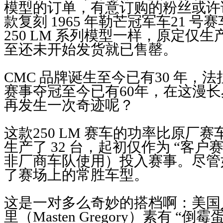
模型的订单，有意订购的粉丝或许
款复刻 1965 年勒芒冠军车21 
250 LM 系列模型一样，原定仅生产
至还未开始发货就已售罄。
CMC 品牌诞生至今已有30 年，法拉利
赛事夺冠至今已有60年，在这漫
再发生一次奇迹呢？
这款250 LM 赛车的功率比原厂赛车
生产了 32 台，起初仅作为 “客
非厂商车队使用）投入赛事。尽管
了赛场上的常胜车型。
这是一对多么奇妙的搭档啊：美国
里（Masten Gregory）素有 “