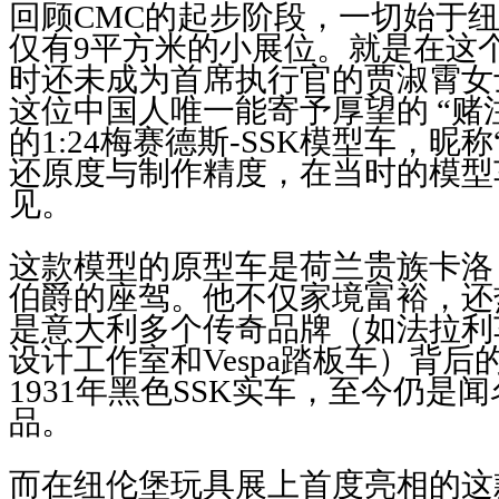
回顾CMC的起步阶段，一切始于
仅有9平方米的小展位。就是在这
时还未成为首席执行官的贾淑霄女
这位中国人唯一能寄予厚望的 “赌
的1:24梅赛德斯-SSK模型车，昵
还原度与制作精度，在当时的模型
见。
这款模型的原型车是荷兰贵族卡洛
伯爵的座驾。他不仅家境富裕，还
是意大利多个传奇品牌（如法拉利
设计工作室和Vespa踏板车）背
1931年黑色SSK实车，至今仍是
品。
而在纽伦堡玩具展上首度亮相的这款