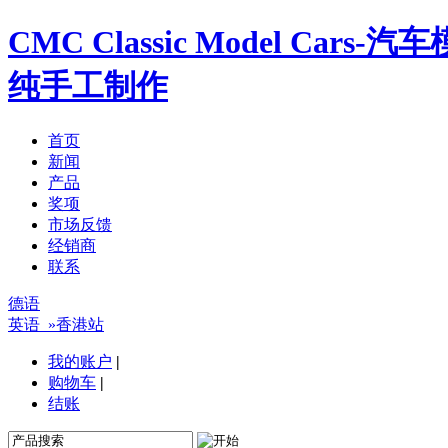
CMC Classic Model Ca
纯手工制作
首页
新闻
产品
奖项
市场反馈
经销商
联系
德语
英语
»香港站
我的账户
|
购物车
|
结账