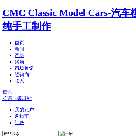
CMC Classic Model Ca
纯手工制作
首页
新闻
产品
奖项
市场反馈
经销商
联系
德语
英语
»香港站
我的账户
|
购物车
|
结账