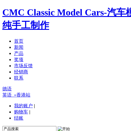
CMC Classic Model Ca
纯手工制作
首页
新闻
产品
奖项
市场反馈
经销商
联系
德语
英语
»香港站
我的账户
|
购物车
|
结账