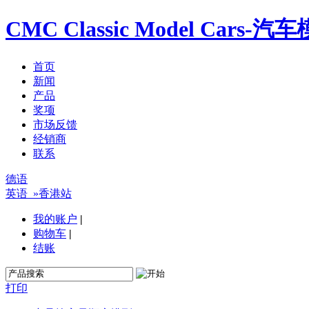
CMC Classic Model C
首页
新闻
产品
奖项
市场反馈
经销商
联系
德语
英语
»香港站
我的账户
|
购物车
|
结账
打印