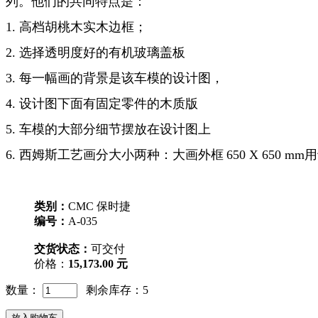
列。他们的共同特点是：
1. 高档胡桃木实木边框；
2. 选择透明度好的有机玻璃盖板
3. 每一幅画的背景是该车模的设计图，
4. 设计图下面有固定零件的木质版
5. 车模的大部分细节摆放在设计图上
6.
西姆斯工艺画分大小两种：大画外框
650 X 650 mm
用
类别：
CMC 保时捷
编号：
A-035
交货状态：
可交付
价格：
15,173.00 元
数量：
剩余库存：5