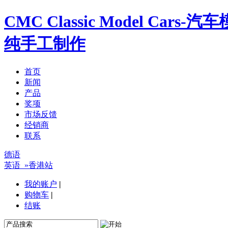
CMC Classic Model Ca
纯手工制作
首页
新闻
产品
奖项
市场反馈
经销商
联系
德语
英语
»香港站
我的账户
|
购物车
|
结账