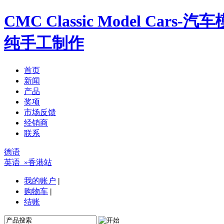
CMC Classic Model Ca
纯手工制作
首页
新闻
产品
奖项
市场反馈
经销商
联系
德语
英语
»香港站
我的账户
|
购物车
|
结账