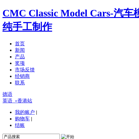
CMC Classic Model Ca
纯手工制作
首页
新闻
产品
奖项
市场反馈
经销商
联系
德语
英语
»香港站
我的账户
|
购物车
|
结账