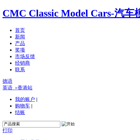
CMC Classic Model C
首页
新闻
产品
奖项
市场反馈
经销商
联系
德语
英语
»香港站
我的账户
|
购物车
|
结账
打印