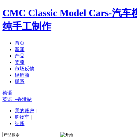
CMC Classic Model Ca
纯手工制作
首页
新闻
产品
奖项
市场反馈
经销商
联系
德语
英语
»香港站
我的账户
|
购物车
|
结账