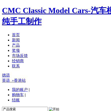
CMC Classic Model Ca
纯手工制作
首页
新闻
产品
奖项
市场反馈
经销商
联系
德语
英语
»香港站
我的账户
|
购物车
|
结账