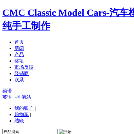
CMC Classic Model Ca
纯手工制作
首页
新闻
产品
奖项
市场反馈
经销商
联系
德语
英语
»香港站
我的账户
|
购物车
|
结账