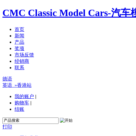
CMC Classic Model C
首页
新闻
产品
奖项
市场反馈
经销商
联系
德语
英语
»香港站
我的账户
|
购物车
|
结账
打印