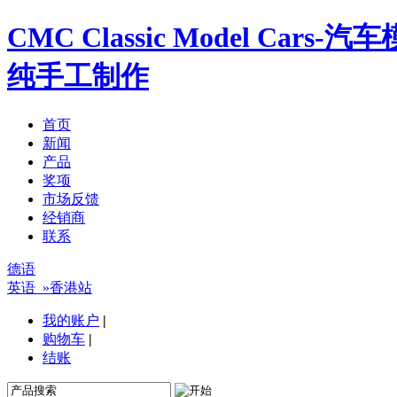
CMC Classic Model Ca
纯手工制作
首页
新闻
产品
奖项
市场反馈
经销商
联系
德语
英语
»香港站
我的账户
|
购物车
|
结账